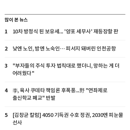
많이 본 뉴스
1
10차 방정식 된 보유세... '양포 세무사' 재등장할 판
2
낮엔 노인, 밤엔 노숙인… 피서지 돼버린 인천공항
3
"부자들의 주식 투자 법칙대로 했더니, 망하는 게 더
어려웠다"
4
李, 육사 쿠데타 책임론 후폭풍...野 "연좌제로
출신학교 폐교" 반발
5
[김창균 칼럼] 4050 기득권 수호 정권, 2030엔 피눈물
선사