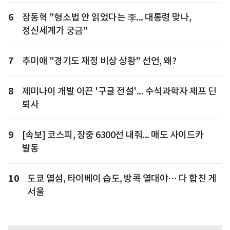
6
장동혁 "형소법 안 읽었다는 李... 대통령 맞나,
정신세계가 궁금"
7
추미애 "경기도 재정 비상 상황" 선언, 왜?
8
제미나이 개발 이끈 '구글 전설'... 수석과학자 제프 딘
퇴사
9
[속보] 코스피, 장중 6300선 내줘... 매도 사이드카
발동
10
도쿄 열섬, 타이베이 습도, 방콕 열대야… 다 합친 게
서울