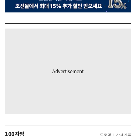
100자평
도움말
삭제기준