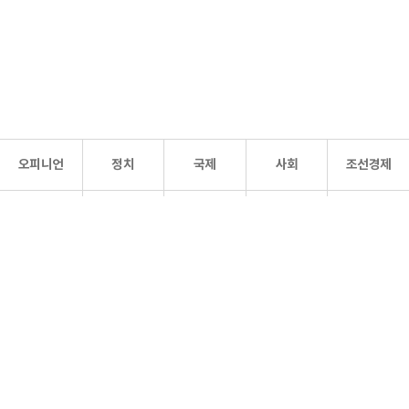
오피니언
정치
국제
사회
조선경제
문화·
조선
스포츠
건강
조선몰
연예
리더스
조선일보 공식 SNS
개인정보처리방침
사이트맵
Copyright 조선일보 All rights reserved. 무단 전재 및 재배포 금지.