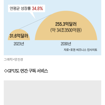
그래픽=양진경
◇GPU도 연간 구독 서비스