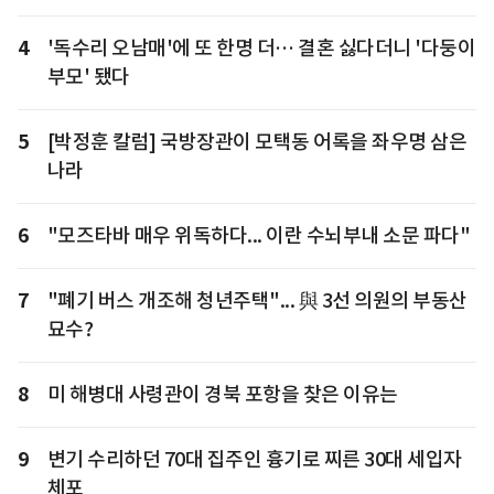
4
'독수리 오남매'에 또 한명 더… 결혼 싫다더니 '다둥이
부모' 됐다
5
[박정훈 칼럼] 국방장관이 모택동 어록을 좌우명 삼은
나라
6
"모즈타바 매우 위독하다... 이란 수뇌부내 소문 파다"
7
"폐기 버스 개조해 청년주택"... 與 3선 의원의 부동산
묘수?
8
미 해병대 사령관이 경북 포항을 찾은 이유는
9
변기 수리하던 70대 집주인 흉기로 찌른 30대 세입자
체포