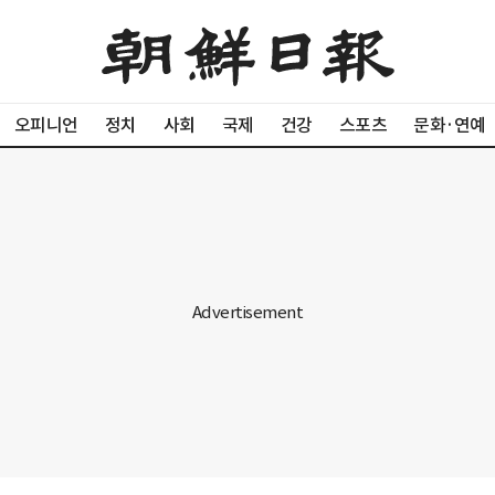
오피니언
정치
사회
국제
건강
스포츠
문화·연예