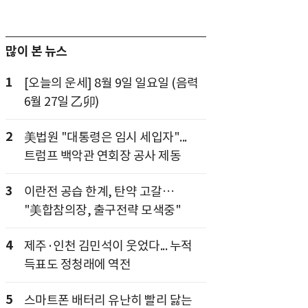
많이 본 뉴스
1
[오늘의 운세] 8월 9일 일요일 (음력
6월 27일 乙卯)
2
美법원 "대통령은 임시 세입자"...
트럼프 백악관 연회장 공사 제동
3
이란전 공습 한계, 탄약 고갈…
"美합참의장, 출구전략 모색중"
4
제주·인천 김민석이 웃었다... 누적
득표도 정청래에 역전
5
스마트폰 배터리 유난히 빨리 닳는