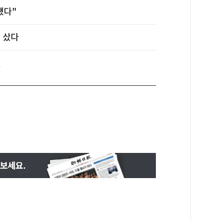
됐다"
리 샀다
텔