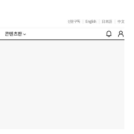
신문구독
|
English
|
日本語
|
中文
콘텐츠판