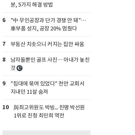
분, 5가지 해결 방법
6
"中 무인공장과 단가 경쟁 안 돼"…
車부품 성지, 공장 20% 멈췄다
7
부동산 치솟으니 커지는 집안 싸움
8
남자들뿐인 골프 사진… 아내가 놓친
것
9
"침대에 묶여 있었다" 천안 교회서
지내던 11살 숨져
10
與최고위원도 박빙... 친명 박선원
1위로 친청 최민희 역전