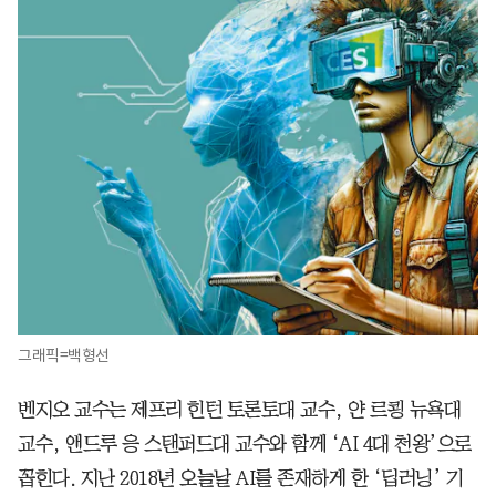
그래픽=백형선
벤지오 교수는 제프리 힌턴 토론토대 교수, 얀 르쾽 뉴욕대
교수, 앤드루 응 스탠퍼드대 교수와 함께 ‘AI 4대 천왕’으로
꼽힌다. 지난 2018년 오늘날 AI를 존재하게 한 ‘딥러닝’ 기