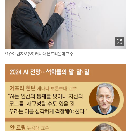
요슈아 벤지오(59) 캐나다 몬트리올대 교수.