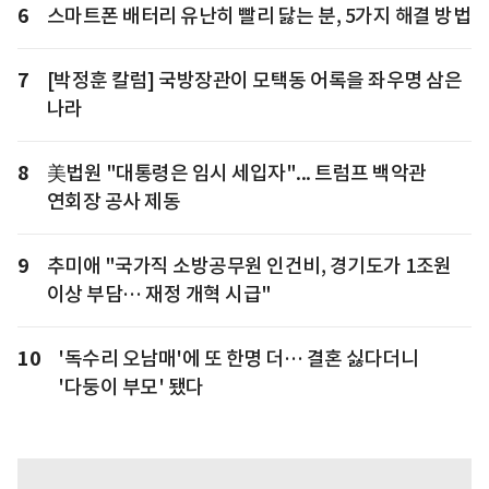
6
스마트폰 배터리 유난히 빨리 닳는 분, 5가지 해결 방법
7
[박정훈 칼럼] 국방장관이 모택동 어록을 좌우명 삼은
나라
8
美법원 "대통령은 임시 세입자"... 트럼프 백악관
연회장 공사 제동
9
추미애 "국가직 소방공무원 인건비, 경기도가 1조원
이상 부담… 재정 개혁 시급"
10
'독수리 오남매'에 또 한명 더… 결혼 싫다더니
'다둥이 부모' 됐다