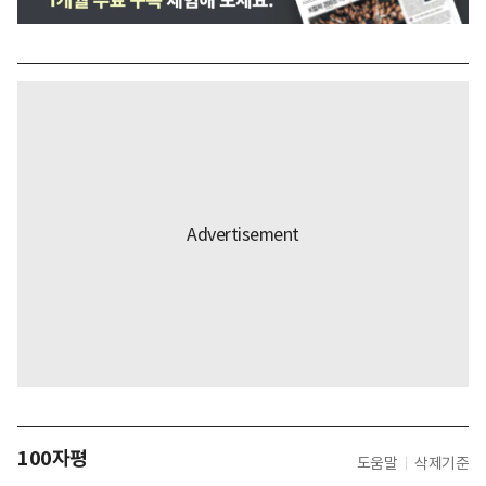
100자평
도움말
삭제기준