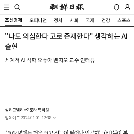
조선경제
오피니언
정치
사회
국제
건강
스포츠
"나도 의심한다 고로 존재한다" 생각하는 AI
출현
세계적 AI 석학 요슈아 벤지오 교수 인터뷰
실리콘밸리=오로라 특파원
업데이트
2024.01.01. 12:38
“2024년에는 더욱 크고 성능이 뛰어난 인공지능(AI)들이 본