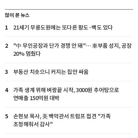
많이 본 뉴스
1
21세기 무릉도원에는 또다른 황도·백도 있다
2
"中 무인공장과 단가 경쟁 안 돼"… 車부품 성지, 공장
20% 멈췄다
3
부동산 치솟으니 커지는 집안 싸움
4
가족 생계 위해 벼랑끝 시작, 3000원 추어탕으로
연매출 150억원 대박
5
손현보 목사, 美 백악관서 트럼프 접견 "가족
초청해줘서 감사"