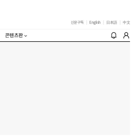
신문구독
|
English
|
日本語
|
中文
콘텐츠판