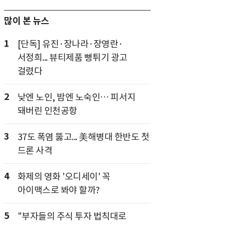
많이 본 뉴스
1
[단독] 유진·장나라·장영란·
서정희... 뷰티제품 뻥튀기 광고
걸렸다
2
낮엔 노인, 밤엔 노숙인… 피서지
돼버린 인천공항
3
37도 폭염 뚫고... 美해병대 한반도 첫
드론 사격
4
화제의 영화 '오디세이' 꼭
아이맥스로 봐야 할까?
5
"부자들의 주식 투자 법칙대로