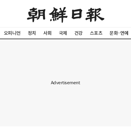
오피니언
정치
사회
국제
건강
스포츠
문화·연예