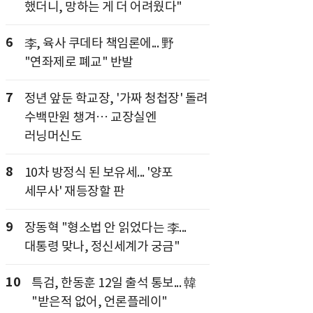
했더니, 망하는 게 더 어려웠다"
6
李, 육사 쿠데타 책임론에... 野
"연좌제로 폐교" 반발
7
정년 앞둔 학교장, '가짜 청첩장' 돌려
수백만원 챙겨… 교장실엔
러닝머신도
8
10차 방정식 된 보유세... '양포
세무사' 재등장할 판
9
장동혁 "형소법 안 읽었다는 李...
대통령 맞나, 정신세계가 궁금"
10
특검, 한동훈 12일 출석 통보... 韓
"받은적 없어, 언론플레이"