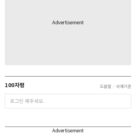
100자평
도움말
삭제기준