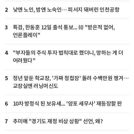
2
낮엔 노인, 밤엔 노숙인… 피서지 돼버린 인천공항
3
특검, 한동훈 12일 출석 통보... 韓 "받은적 없어,
언론플레이"
4
"부자들의 주식 투자 법칙대로 했더니, 망하는 게 더
어려웠다"
5
정년 앞둔 학교장, '가짜 청첩장' 돌려 수백만원 챙겨…
교장실엔 러닝머신도
6
10차 방정식 된 보유세... '양포 세무사' 재등장할 판
7
추미애 "경기도 재정 비상 상황" 선언, 왜?