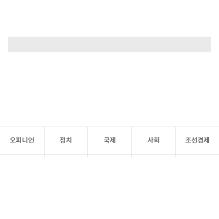
오피니언
정치
국제
사회
조선경제
문화·
조선
스포츠
건강
조선몰
연예
리더스
조선일보 공식 SNS