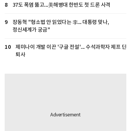
8
37도 폭염 뚫고...美해병대 한반도 첫 드론 사격
9
장동혁 "형소법 안 읽었다는 李... 대통령 맞나,
정신세계가 궁금"
10
제미나이 개발 이끈 '구글 전설'... 수석과학자 제프 딘
퇴사