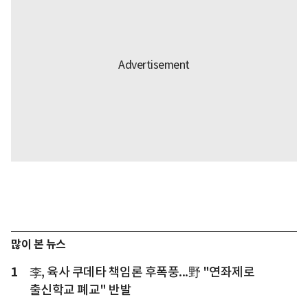
많이 본 뉴스
1
李, 육사 쿠데타 책임론 후폭풍...野 "연좌제로
출신학교 폐교" 반발