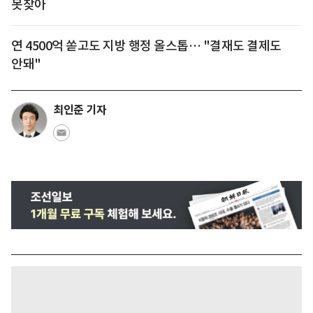
못찾아
연 4500억 쏟고도 지방 행정 올스톱… "결재도 결제도
안돼"
최인준 기자