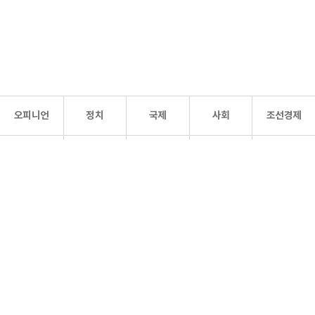
오피니언
정치
국제
사회
조선경제
문화·
조선
스포츠
건강
조선몰
연예
리더스
조선일보 공식 SNS
개인정보처리방침
사이트맵
Copyright 조선일보 All rights reserved. 무단 전재 및 재배포 금지.