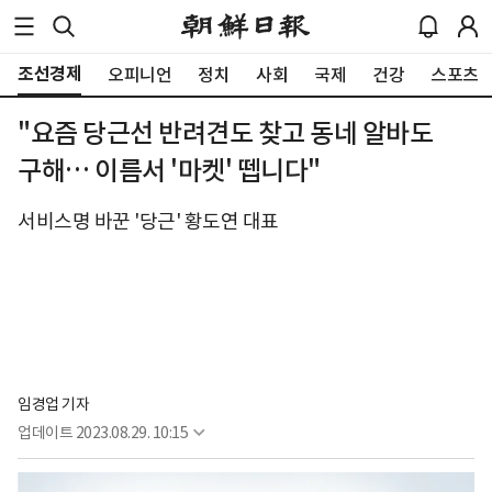
조선경제
오피니언
정치
사회
국제
건강
스포츠
"요즘 당근선 반려견도 찾고 동네 알바도
구해… 이름서 '마켓' 뗍니다"
서비스명 바꾼 '당근' 황도연 대표
임경업 기자
업데이트
2023.08.29. 10:15