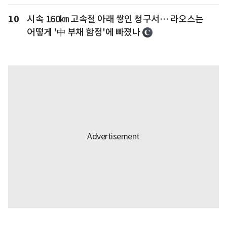
10
시속 160㎞ 고속철 아래 쌓인 청구서… 라오스는
어떻게 '中 부채 함정'에 빠졌나