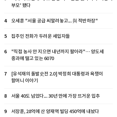
부모' 됐다
4
오세훈 "서울 공급 씨말려놓고... 與 적반하장"
5
집주인 전화가 두려운 세입자들
6
"직접 농사 안 지으면 내년까지 팔아라"… 양도세
중과에 떨고 있는 6070
7
[유석재의 돌발史전 2.0] 박정희 대통령과 욕쟁이
할머니 이야기
8
서울 40도 넘었다... 30년 만에 가장 뜨거운 입추
9
서장훈, 28억에 산 양재역 빌딩 450억에 내놨다