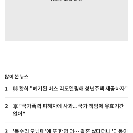
많이 본 뉴스
1
與 황희 "폐기된 버스 리모델링해 청년주택 제공하자"
2
李 "국가폭력 피해자에 사과... 국가 책임에 유효기간
없어"
3
'독수리 오남매'에 또 한명 더… 결혼 싫다더니 '다둥이