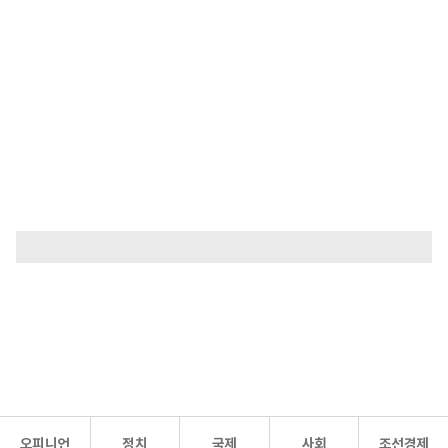
오피니언
정치
국제
사회
조선경제