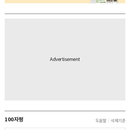
100자평
도움말
삭제기준