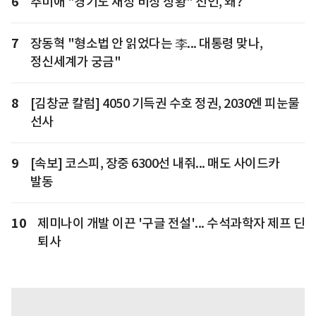
6
추미애 "경기도 재정 비상 상황" 선언, 왜?
7
장동혁 "형소법 안 읽었다는 李... 대통령 맞나,
정신세계가 궁금"
8
[김창균 칼럼] 4050 기득권 수호 정권, 2030엔 피눈물
선사
9
[속보] 코스피, 장중 6300선 내줘... 매도 사이드카
발동
10
제미나이 개발 이끈 '구글 전설'... 수석과학자 제프 딘
퇴사