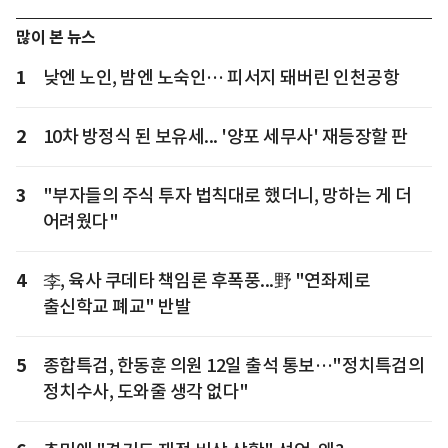
많이 본 뉴스
1
낮엔 노인, 밤엔 노숙인… 피서지 돼버린 인천공항
2
10차 방정식 된 보유세... '양포 세무사' 재등장할 판
3
"부자들의 주식 투자 법칙대로 했더니, 망하는 게 더
어려웠다"
4
李, 육사 쿠데타 책임론 후폭풍...野 "연좌제로
출신학교 폐교" 반발
5
종합특검, 한동훈 의원 12일 출석 통보…"정치특검의
정치수사, 도와줄 생각 없다"