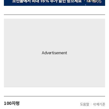
100자평
도움말
삭제기준