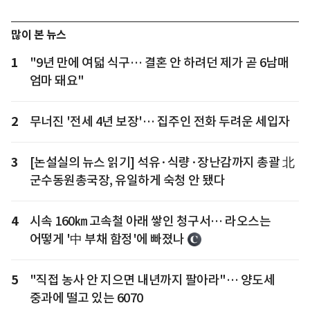
많이 본 뉴스
1
"9년 만에 여덟 식구… 결혼 안 하려던 제가 곧 6남매
엄마 돼요"
2
무너진 '전세 4년 보장'… 집주인 전화 두려운 세입자
3
[논설실의 뉴스 읽기] 석유·식량·장난감까지 총괄 北
군수동원총국장, 유일하게 숙청 안 됐다
4
시속 160㎞ 고속철 아래 쌓인 청구서… 라오스는
어떻게 '中 부채 함정'에 빠졌나
5
"직접 농사 안 지으면 내년까지 팔아라"… 양도세
중과에 떨고 있는 6070