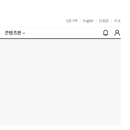
신문구독
|
English
|
日本語
|
中文
콘텐츠판