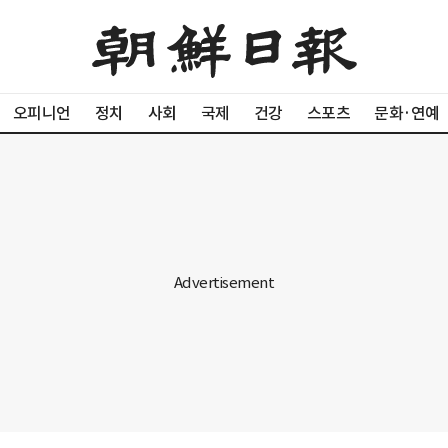
오피니언
정치
사회
국제
건강
스포츠
문화·연예