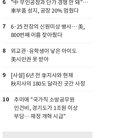
6
"中 무인공장과 단가 경쟁 안 돼"…
車부품 성지, 공장 20% 멈췄다
7
6·25 전장의 신원미상 병사… 美,
800번째 이름 찾아줬다
8
외교관·유학생이 낳은 아이도
美시민권 못 받아
9
[사설] 6년 전 李지사와 현재
秋지사의 180도 달라진 곳간 사정
10
추미애 "국가직 소방공무원
인건비, 경기도가 1조원 이상
부담… 재정 개혁 시급"