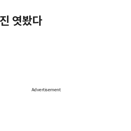
사진 엿봤다