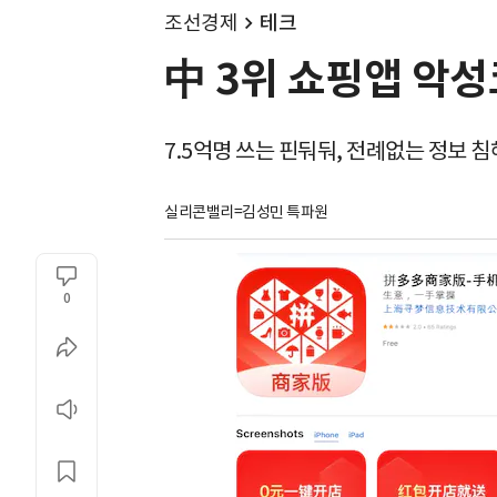
조선경제
테크
中 3위 쇼핑앱 악
7.5억명 쓰는 핀둬둬, 전례없는 정보 침
실리콘밸리=김성민 특파원
0