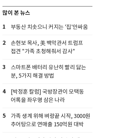
많이 본 뉴스
1
부동산 치솟으니 커지는 '집'안싸움
2
손현보 목사, 美 백악관서 트럼프
접견 "가족 초청해줘서 감사"
3
스마트폰 배터리 유난히 빨리 닳는
분, 5가지 해결 방법
4
[박정훈 칼럼] 국방장관이 모택동
어록을 좌우명 삼은 나라
5
가족 생계 위해 벼랑끝 시작, 3000원
추어탕으로 연매출 150억원 대박