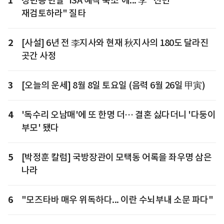
1
청년층 반발 'ISA 혜택 축소'에... 李 "전면
재검토하라" 질타
2
[사설] 6년 전 李지사와 현재 秋지사의 180도 달라진
곳간 사정
3
[오늘의 운세] 8월 8일 토요일 (음력 6월 26일 甲寅)
4
'독수리 오남매'에 또 한명 더… 결혼 싫다더니 '다둥이
부모' 됐다
5
[박정훈 칼럼] 국방장관이 모택동 어록을 좌우명 삼은
나라
6
"모즈타바 매우 위독하다... 이란 수뇌부내 소문 파다"