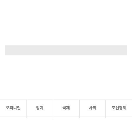
오피니언
정치
국제
사회
조선경제
문화·
조선
스포츠
건강
조선몰
연예
리더스