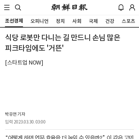
조선경제
오피니언
정치
사회
국제
건강
스포츠
식당 로봇만 다니는 길 만드니 손님 많은
피크타임에도 '거뜬'
[스타트업 NOW]
박유연 기자
입력
2023.03.30. 03:00
“어떻게 하면 업무 효율을 더 높일 수 있을까?” 이 같은 고민