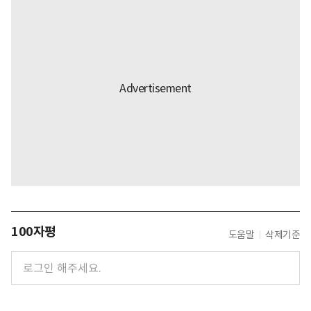
100자평
도움말
삭제기준