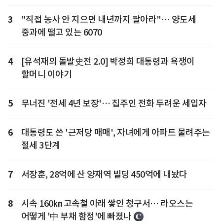
3
"직접 농사 안 지으면 내년까지 팔아라"… 양도세
중과에 떨고 있는 6070
4
[유석재의 돌발史전 2.0] 박정희 대통령과 욕쟁이
할머니 이야기
5
무너진 '전세 4년 보장'… 집주인 전화 두려운 세입자
6
대통령도 쓴 '근저당 매매', 자녀에게 아파트 물려주는
절세 3단계
7
서장훈, 28억에 산 양재역 빌딩 450억에 내놨다
8
시속 160㎞ 고속철 아래 쌓인 청구서… 라오스는
어떻게 '中 부채 함정'에 빠졌나