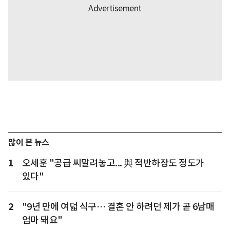
많이 본 뉴스
1
오세훈 "공급 씨말려놓고... 與 적반하장도 정도가
있다"
2
"9년 만에 여덟 식구… 결혼 안 하려던 제가 곧 6남매
엄마 돼요"