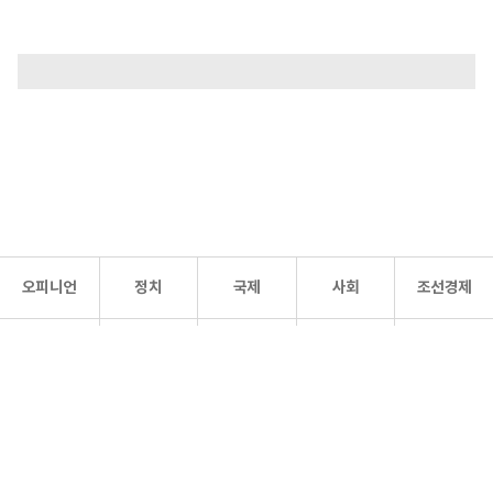
오피니언
정치
국제
사회
조선경제
문화·
조선
스포츠
건강
조선몰
연예
리더스
조선일보 공식 SNS