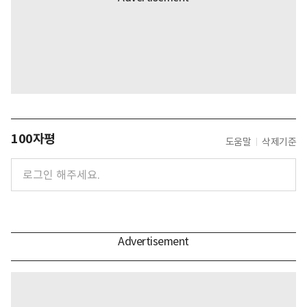
100자평
도움말
삭제기준