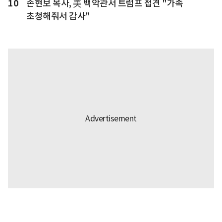
10
손현보 목사, 美 백악관서 트럼프 접견 "가족
초청해줘서 감사"