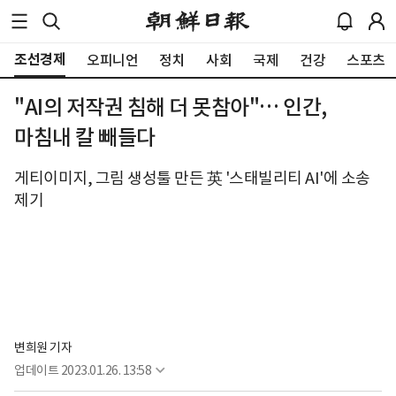
조선경제
오피니언
정치
사회
국제
건강
스포츠
"AI의 저작권 침해 더 못참아"… 인간,
마침내 칼 빼들다
게티이미지, 그림 생성툴 만든 英 '스태빌리티 AI'에 소송
제기
변희원 기자
업데이트
2023.01.26. 13:58