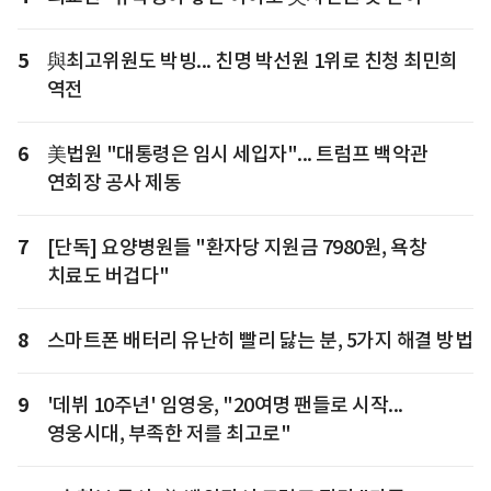
5
與최고위원도 박빙... 친명 박선원 1위로 친청 최민희
역전
6
美법원 "대통령은 임시 세입자"... 트럼프 백악관
연회장 공사 제동
7
[단독] 요양병원들 "환자당 지원금 7980원, 욕창
치료도 버겁다"
8
스마트폰 배터리 유난히 빨리 닳는 분, 5가지 해결 방법
9
'데뷔 10주년' 임영웅, "20여명 팬들로 시작...
영웅시대, 부족한 저를 최고로"