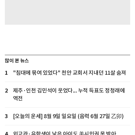
많이 본 뉴스
1
"침대에 묶여 있었다" 천안 교회서 지내던 11살 숨져
2
제주·인천 김민석이 웃었다... 누적 득표도 정청래에
역전
3
[오늘의 운세] 8월 9일 일요일 (음력 6월 27일 乙卯)
4
외교관·유학생이 낳은 아이도 美시민권 못 받아