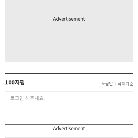
100자평
도움말
삭제기준