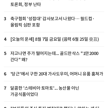
토론회, 정부 난타
3
축구협회 '성접대' 감사보고서 나왔다… 월드컵·
올림픽 심판 포함
4
[오늘의 운세] 8월 7일 금요일 (음력 6월 25일 癸丑)
5
자고나면 주가 떨어지는데... 골드만삭스 "1만2000
간다" 왜?
6
'당근'에서 구한 20대 가사도우미, 어머니 유품 훔쳐가
7
달콤한 '스테비아 토마토'... 농산물 아닌
가공식품이었다