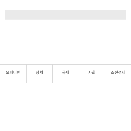
오피니언
정치
국제
사회
조선경제
문화·
조선
스포츠
건강
조선몰
연예
리더스
조선일보 공식 SNS