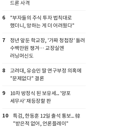
드론 사격
6
"부자들의 주식 투자 법칙대로
했더니, 망하는 게 더 어려웠다"
7
정년 앞둔 학교장, '가짜 청첩장' 돌려
수백만원 챙겨… 교장실엔
러닝머신도
8
고려대, 유승민 딸 연구부정 의혹에
"문제없다" 결론
9
10차 방정식 된 보유세... '양포
세무사' 재등장할 판
10
특검, 한동훈 12일 출석 통보... 韓
"받은적 없어, 언론플레이"