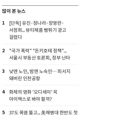
많이 본 뉴스
1
[단독] 유진·장나라·장영란·
서정희... 뷰티제품 뻥튀기 광고
걸렸다
2
"국가 폭력" "돈키호테 정책"...
서울시 부동산 토론회, 정부 난타
3
낮엔 노인, 밤엔 노숙인… 피서지
돼버린 인천공항
4
화제의 영화 '오디세이' 꼭
아이맥스로 봐야 할까?
5
37도 폭염 뚫고... 美해병대 한반도 첫