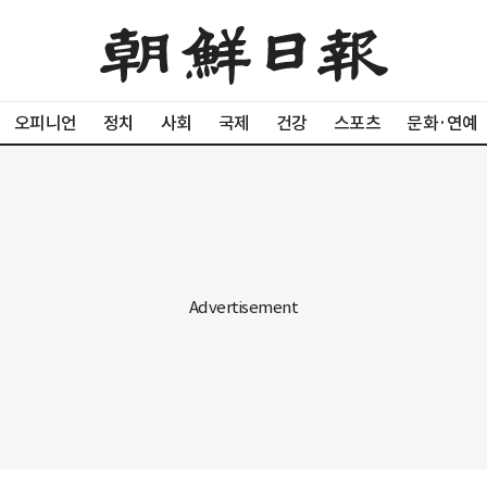
오피니언
정치
사회
국제
건강
스포츠
문화·연예