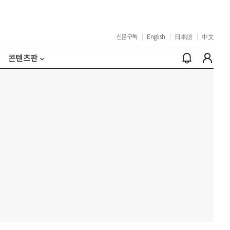
신문구독
|
English
|
日本語
|
中文
콘텐츠판