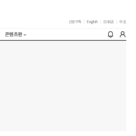
신문구독
|
English
|
日本語
|
中文
콘텐츠판