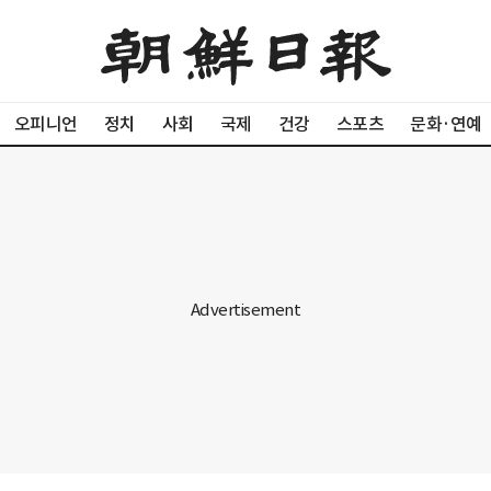
오피니언
정치
사회
국제
건강
스포츠
문화·연예