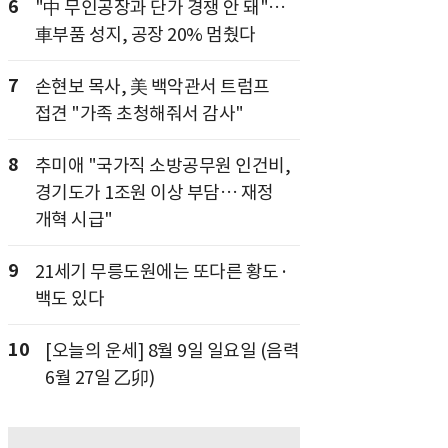
6
"中 무인공장과 단가 경쟁 안 돼"…
車부품 성지, 공장 20% 멈췄다
7
손현보 목사, 美 백악관서 트럼프
접견 "가족 초청해줘서 감사"
8
추미애 "국가직 소방공무원 인건비,
경기도가 1조원 이상 부담… 재정
개혁 시급"
9
21세기 무릉도원에는 또다른 황도·
백도 있다
10
[오늘의 운세] 8월 9일 일요일 (음력
6월 27일 乙卯)