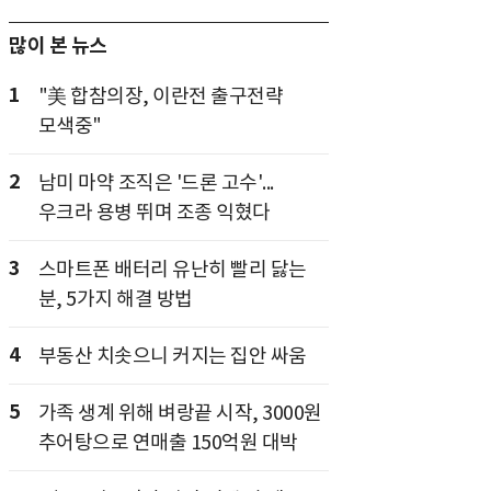
많이 본 뉴스
1
"美 합참의장, 이란전 출구전략
모색중"
2
남미 마약 조직은 '드론 고수'...
우크라 용병 뛰며 조종 익혔다
3
스마트폰 배터리 유난히 빨리 닳는
분, 5가지 해결 방법
4
부동산 치솟으니 커지는 집안 싸움
5
가족 생계 위해 벼랑끝 시작, 3000원
추어탕으로 연매출 150억원 대박