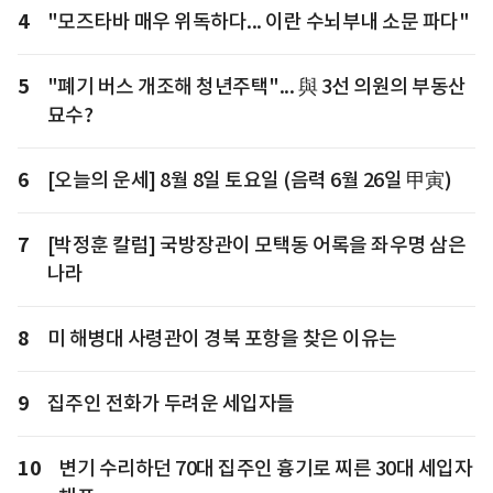
4
"모즈타바 매우 위독하다... 이란 수뇌부내 소문 파다"
5
"폐기 버스 개조해 청년주택"... 與 3선 의원의 부동산
묘수?
6
[오늘의 운세] 8월 8일 토요일 (음력 6월 26일 甲寅)
7
[박정훈 칼럼] 국방장관이 모택동 어록을 좌우명 삼은
나라
8
미 해병대 사령관이 경북 포항을 찾은 이유는
9
집주인 전화가 두려운 세입자들
10
변기 수리하던 70대 집주인 흉기로 찌른 30대 세입자