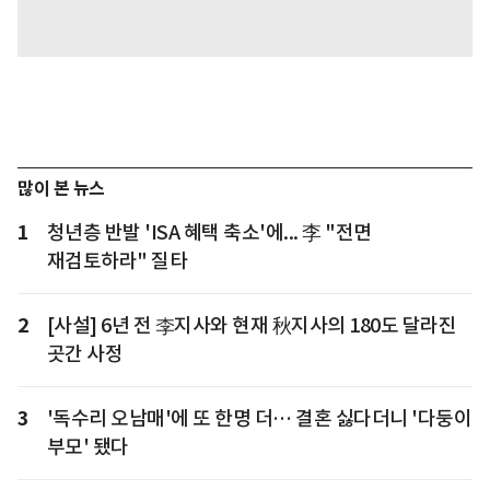
많이 본 뉴스
1
청년층 반발 'ISA 혜택 축소'에... 李 "전면
재검토하라" 질타
2
[사설] 6년 전 李지사와 현재 秋지사의 180도 달라진
곳간 사정
3
'독수리 오남매'에 또 한명 더… 결혼 싫다더니 '다둥이
부모' 됐다