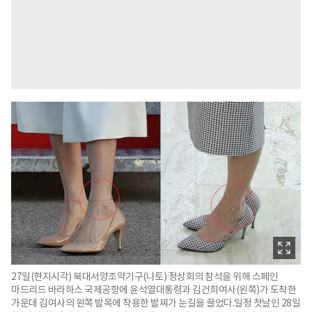
27일(현지시각) 북대서양조약기구(나토) 정상회의 참석을 위해 스페인
마드리드 바라하스 국제공항에 윤석열대통령과 김건희여사(왼쪽)가 도착한
가운데 김여사의 왼쪽 발목에 착용한 발찌가 눈길을 끌었다.일정 첫날인 28일