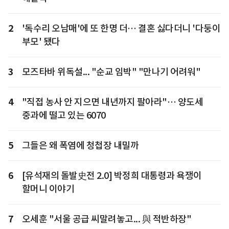
2
'독수리 오남매'에 또 한명 더… 결혼 싫다더니 '다둥이
부모' 됐다
3
모즈타바 위독설... "순교 임박" "만나기 어려워"
4
"직접 농사 안 지으면 내년까지 팔아라"… 양도세
중과에 떨고 있는 6070
5
그들은 왜 폭염에 청첩장 내밀까
6
[유석재의 돌발史전 2.0] 박정희 대통령과 욕쟁이
할머니 이야기
7
오세훈 "서울 공급 씨말려놓고... 與 적반하장"