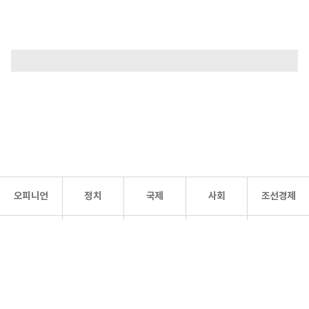
오피니언
정치
국제
사회
조선경제
문화·
조선
스포츠
건강
조선몰
연예
리더스
조선일보 공식 SNS