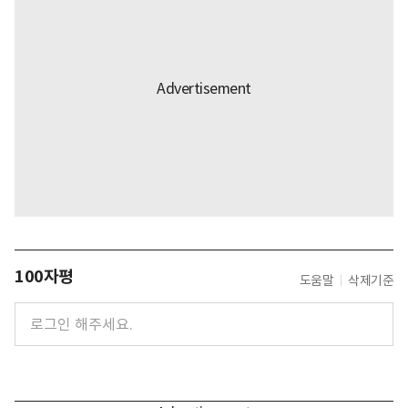
100자평
도움말
삭제기준