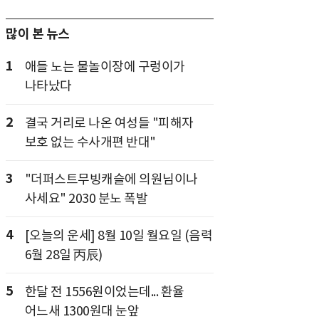
많이 본 뉴스
1
애들 노는 물놀이장에 구렁이가
나타났다
2
결국 거리로 나온 여성들 "피해자
보호 없는 수사개편 반대"
3
"더퍼스트무빙캐슬에 의원님이나
사세요" 2030 분노 폭발
4
[오늘의 운세] 8월 10일 월요일 (음력
6월 28일 丙辰)
5
한달 전 1556원이었는데... 환율
어느새 1300원대 눈앞