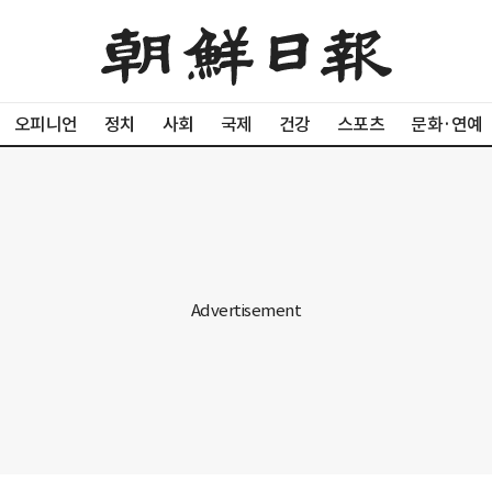
오피니언
정치
사회
국제
건강
스포츠
문화·연예