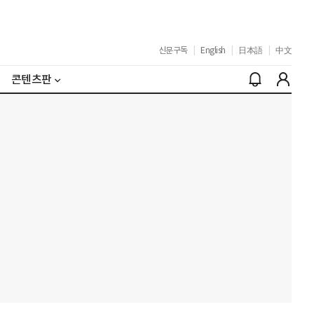
신문구독
|
English
|
日本語
|
中文
콘텐츠판