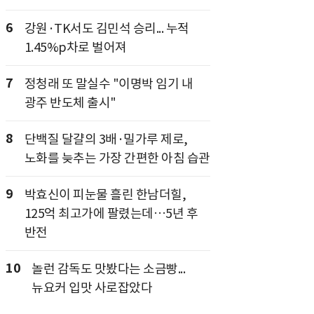
6
강원·TK서도 김민석 승리... 누적
1.45%p차로 벌어져
7
정청래 또 말실수 "이명박 임기 내
광주 반도체 출시"
8
단백질 달걀의 3배·밀가루 제로,
노화를 늦추는 가장 간편한 아침 습관
9
박효신이 피눈물 흘린 한남더힐,
125억 최고가에 팔렸는데…5년 후
반전
10
놀런 감독도 맛봤다는 소금빵...
뉴요커 입맛 사로잡았다