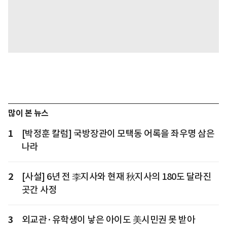
많이 본 뉴스
1
[박정훈 칼럼] 국방장관이 모택동 어록을 좌우명 삼은
나라
2
[사설] 6년 전 李지사와 현재 秋지사의 180도 달라진
곳간 사정
3
외교관·유학생이 낳은 아이도 美시민권 못 받아