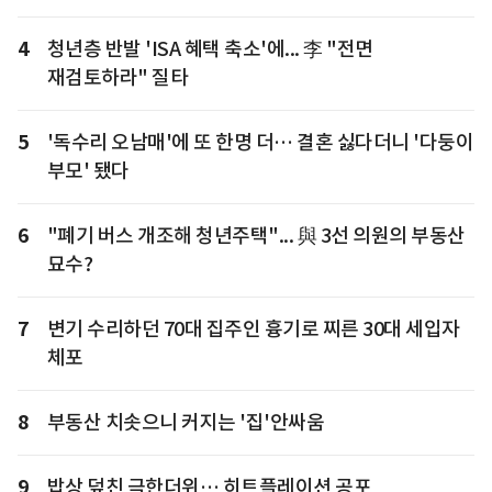
4
청년층 반발 'ISA 혜택 축소'에... 李 "전면
재검토하라" 질타
5
'독수리 오남매'에 또 한명 더… 결혼 싫다더니 '다둥이
부모' 됐다
6
"폐기 버스 개조해 청년주택"... 與 3선 의원의 부동산
묘수?
7
변기 수리하던 70대 집주인 흉기로 찌른 30대 세입자
체포
8
부동산 치솟으니 커지는 '집'안싸움
9
밥상 덮친 극한더위… 히트플레이션 공포