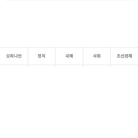
오피니언
정치
국제
사회
조선경제
문화·
조선
스포츠
건강
조선몰
연예
리더스
조선일보 공식 SNS
개인정보처리방침
사이트맵
Copyright 조선일보 All rights reserved. 무단 전재 및 재배포 금지.