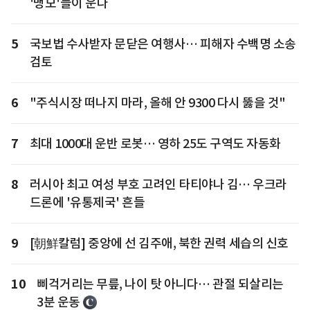
'맹모'들이 운다
5
국보법 수사받자 문닫은 여행사… 피해자 수백명 소송
검토
6
"주식시장 떠나지 마라, 올해 안 9300 다시 뚫을 것"
7
최대 1000대 운반 로봇… 영하 25도 구역도 자동화
8
러시아 최고 여성 부호 고려인 타티야나 김… 우크라
드론에 '유통제국' 흔들
9
[朝鮮칼럼] 중앙에 선 김주애, 북한 권력 세습의 신호
10
삐걱거리는 무릎, 나이 탓 아니다… 관절 되살리는
3분 운동