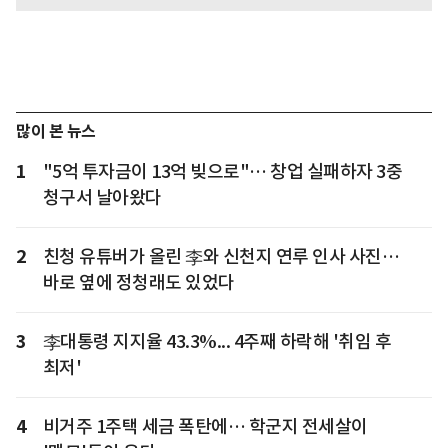
많이 본 뉴스
1
"5억 투자금이 13억 빚으로"… 창업 실패하자 3중
청구서 날아왔다
2
친청 유튜버가 올린 李와 신천지 연루 인사 사진…
바로 옆에 정청래도 있었다
3
李대통령 지지율 43.3%... 4주째 하락해 '취임 후
최저'
4
비거주 1주택 세금 폭탄에… 학군지 전세살이