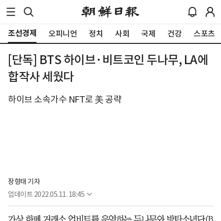
조선경제
오피니언
정치
사회
국제
건강
스포츠
[단독] BTS 하이브·비트코인 두나무, LA에
합작사 세웠다
하이브 소속가수 NFT로 美 공략
장형태 기자
업데이트
2022.05.11. 18:45
가상 화폐 거래소 업비트를 운영하는 두나무와 방탄소년단(B