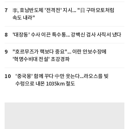
7
李, 호남반도체 '전격전' 지시... "日 구마모토처럼
속도 내라"
8
'대장동' 수사 이끈 특수통... 강백신 검사 사직서 냈다
9
"호르무즈가 핵보다 중요"... 이란 안보수장에
'혁명수비대 전설' 초강경파
10
'중국몽' 함께 꾸다 中만 웃는다...라오스를 빚
수렁으로 내몬 1035km 철도