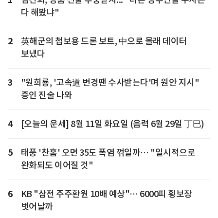
다 해봤냐"
2
英해군의 첩보용 드론 보트, 中으로 몰래 데이터
보냈다
3
"원희룡, '고속道 변경땐 수사받는다'며 원안 지시"
증인 진술 나와
4
[오늘의 운세] 8월 11일 화요일 (음력 6월 29일 丁巳)
5
태풍 '찬홈' 오면 35도 폭염 꺾일까… "일시적으로
완화되도 이어질 것"
6
KB "삼전 주주환원 10배 예상"… 6000피 횡보장
벗어날까