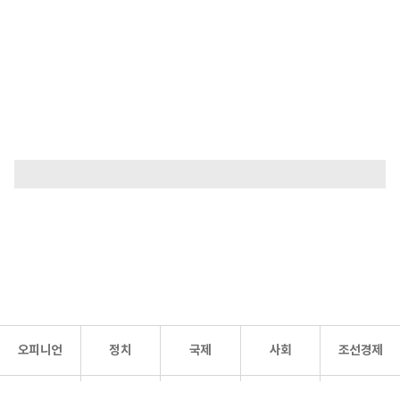
오피니언
정치
국제
사회
조선경제
문화·
조선
스포츠
건강
조선몰