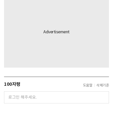
100자평
도움말
삭제기준