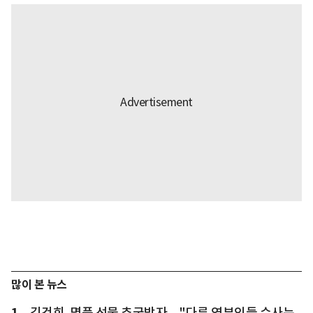
많이 본 뉴스
1
김건희, 명품 선물 추궁받자... "다른 영부인들 수사는