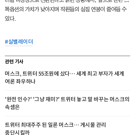
터를 비상장으로 전환한다고 밝힌 상황에서, 앞으로 받는 스
톡옵션의 가치가 낮아지며 직원들의 실질 연봉이 줄어들 수
있다.
#
실밸레이더
관련 기사
머스크, 트위터 55조원에 샀다… 세계 최고 부자가 세계
여론 좌우하나
'완전 인수?' '그냥 재미?' 트위터 놓고 말 바꾸는 머스크의
속셈은
트위터 최대주주 된 일론 머스크… 게시물 관리
중단시킬까