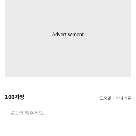
100자평
도움말
삭제기준