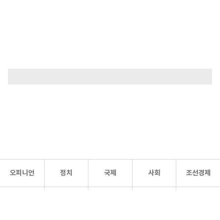
오피니언
정치
국제
사회
조선경제
문화·
조선
스포츠
건강
조선몰
연예
리더스