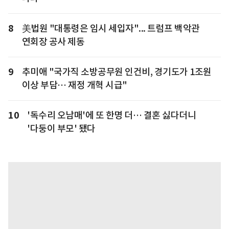
8
美법원 "대통령은 임시 세입자"... 트럼프 백악관
연회장 공사 제동
9
추미애 "국가직 소방공무원 인건비, 경기도가 1조원
이상 부담… 재정 개혁 시급"
10
'독수리 오남매'에 또 한명 더… 결혼 싫다더니
'다둥이 부모' 됐다