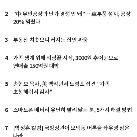
2
"中 무인공장과 단가 경쟁 안 돼"… 車부품 성지, 공장
20% 멈췄다
3
부동산 치솟으니 커지는 집안 싸움
4
가족 생계 위해 벼랑끝 시작, 3000원 추어탕으로
연매출 150억원 대박
5
손현보 목사, 美 백악관서 트럼프 접견 "가족
초청해줘서 감사"
6
스마트폰 배터리 유난히 빨리 닳는 분, 5가지 해결 방법
7
[박정훈 칼럼] 국방장관이 모택동 어록을 좌우명 삼은
나라