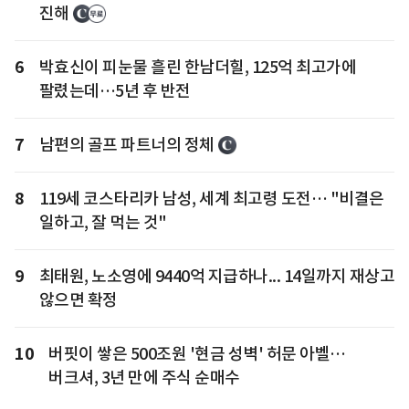
진해
6
박효신이 피눈물 흘린 한남더힐, 125억 최고가에
팔렸는데…5년 후 반전
7
남편의 골프 파트너의 정체
8
119세 코스타리카 남성, 세계 최고령 도전… "비결은
일하고, 잘 먹는 것"
9
최태원, 노소영에 9440억 지급하나... 14일까지 재상고
않으면 확정
10
버핏이 쌓은 500조원 '현금 성벽' 허문 아벨…
버크셔, 3년 만에 주식 순매수