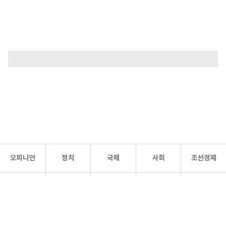
오피니언
정치
국제
사회
조선경제
문화·
조선
스포츠
건강
조선몰
연예
리더스
조선일보 공식 SNS