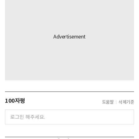
100자평
도움말
삭제기준