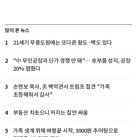
많이 본 뉴스
1
21세기 무릉도원에는 또다른 황도·백도 있다
2
"中 무인공장과 단가 경쟁 안 돼"… 車부품 성지, 공장
20% 멈췄다
3
손현보 목사, 美 백악관서 트럼프 접견 "가족
초청해줘서 감사"
4
부동산 치솟으니 커지는 집안 싸움
5
가족 생계 위해 벼랑끝 시작, 3000원 추어탕으로