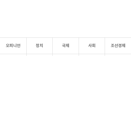
오피니언
정치
국제
사회
조선경제
문화·
조선
스포츠
건강
조선몰
연예
리더스
조선일보 공식 SNS
개인정보처리방침
사이트맵
Copyright 조선일보 All rights reserved. 무단 전재 및 재배포 금지.