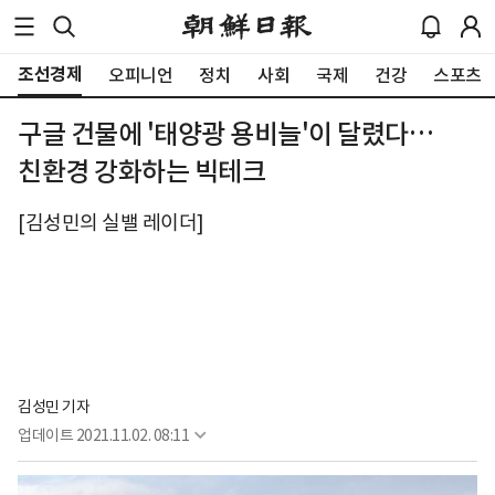
조선경제
오피니언
정치
사회
국제
건강
스포츠
구글 건물에 '태양광 용비늘'이 달렸다…
친환경 강화하는 빅테크
[김성민의 실밸 레이더]
김성민 기자
업데이트
2021.11.02. 08:11