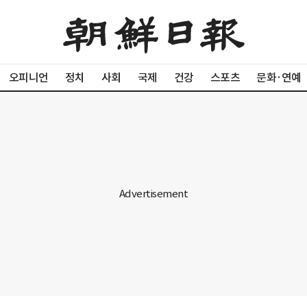
오피니언
정치
사회
국제
건강
스포츠
문화·연예