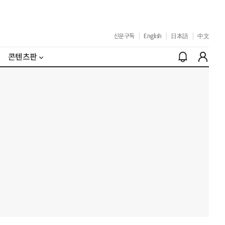
신문구독
|
English
|
日本語
|
中文
콘텐츠판