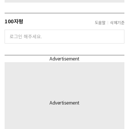
100자평
도움말
삭제기준