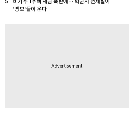
5
비거주 1주택 세금 폭탄에… 학군지 전세살이
'맹모'들이 운다