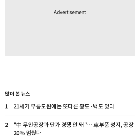
많이 본 뉴스
1
21세기 무릉도원에는 또다른 황도·백도 있다
2
"中 무인공장과 단가 경쟁 안 돼"… 車부품 성지, 공장
20% 멈췄다