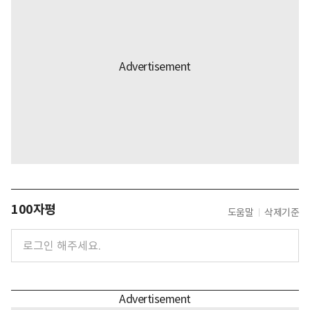
100자평
도움말
삭제기준