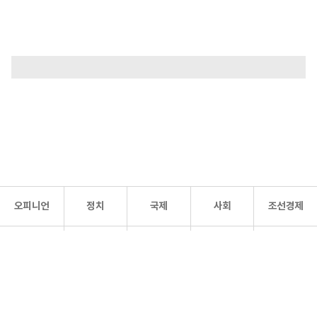
오피니언
정치
국제
사회
조선경제
문화·
조선
스포츠
건강
조선몰
연예
리더스
조선일보 공식 SNS