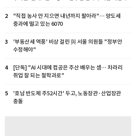
2
"직접 농사 안 지으면 내년까지 팔아라"… 양도세
중과에 떨고 있는 6070
3
'부동산세 역풍' 비상 걸린 與 서울 의원들 "정부안
수정해야"
4
[단독] "AI 시대에 컴공은 주산 배우는 셈… 차라리
취업 잘 되는 철학과로"
5
'호남 반도체 주52시간' 두고, 노동장관·산업장관
충돌