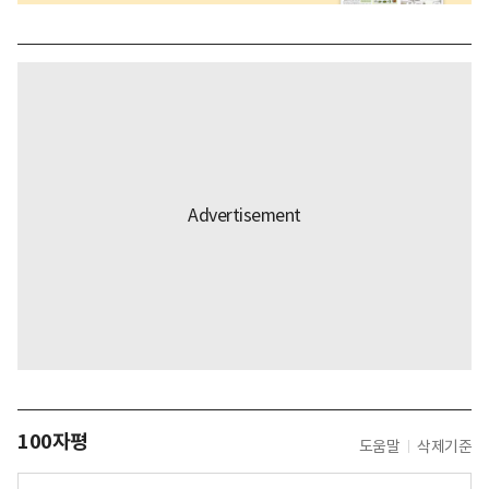
100자평
도움말
삭제기준