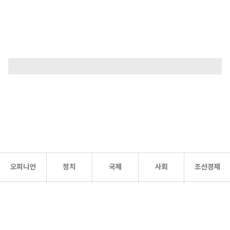
오피니언
정치
국제
사회
조선경제
문화·
조선
스포츠
건강
조선몰
연예
리더스