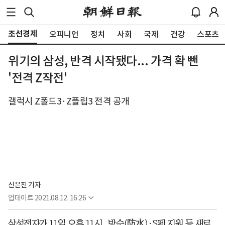
조선경제
오피니언
정치
사회
국제
건강
스포츠
위기의 삼성, 반격 시작됐다... 가격 확 뺀
'전격 Z작전'
갤럭시 Z폴드3·Z플립3 전격 공개
신은진 기자
업데이트
2021.08.12. 16:26
삼성전자가 11일 오후 11시, 방수(防水)·S펜 지원 등 새로