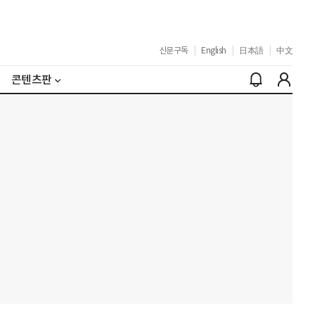
신문구독
|
English
|
日本語
|
中文
콘텐츠판