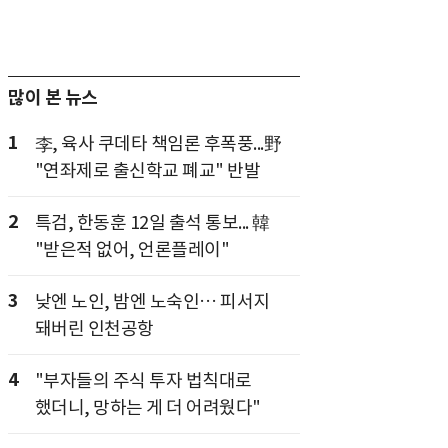
많이 본 뉴스
1
李, 육사 쿠데타 책임론 후폭풍...野
"연좌제로 출신학교 폐교" 반발
2
특검, 한동훈 12일 출석 통보... 韓
"받은적 없어, 언론플레이"
3
낮엔 노인, 밤엔 노숙인… 피서지
돼버린 인천공항
4
"부자들의 주식 투자 법칙대로
했더니, 망하는 게 더 어려웠다"