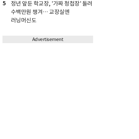
5
정년 앞둔 학교장, '가짜 청첩장' 돌려
수백만원 챙겨… 교장실엔
러닝머신도