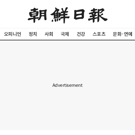
오피니언
정치
사회
국제
건강
스포츠
문화·연예