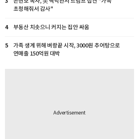
3
손현보 목사, 美 백악관서 트럼프 접견 "가족
초청해줘서 감사"
4
부동산 치솟으니 커지는 집안 싸움
5
가족 생계 위해 벼랑끝 시작, 3000원 추어탕으로
연매출 150억원 대박