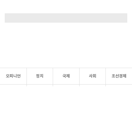
오피니언
정치
국제
사회
조선경제
문화·
조선
스포츠
건강
조선몰
연예
리더스
조선일보 공식 SNS