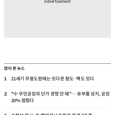
많이 본 뉴스
1
21세기 무릉도원에는 또다른 황도·백도 있다
2
"中 무인공장과 단가 경쟁 안 돼"… 車부품 성지, 공장
20% 멈췄다