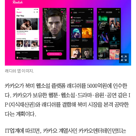
래디쉬 앱 이미지.
카카오가 북미 웹소설 플랫폼 래디쉬를 5000억원에 인수한
다. 카카오가 보유한 웹툰·웹소설·드라마·음원·공연 같은 I
P(지식재산권)와 래디쉬를 결합해 북미 시장을 본격 공략한
다는 계획이다.
IT업계에 따르면, 카카오 계열사인 카카오엔터테인먼트는