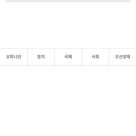
오피니언
정치
국제
사회
조선경제
문화·
조선
스포츠
건강
조선몰
연예
리더스
조선일보 공식 SNS
개인정보처리방침
사이트맵
Copyright 조선일보 All rights reserved. 무단 전재 및 재배포 금지.