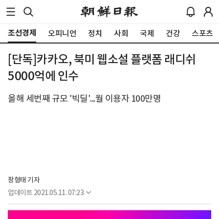
조선경제
오피니언
정치
사회
국제
건강
스포츠
[단독]카카오, 북미 웹소설 플랫폼 래디쉬
5000억에 인수
올해 세번째 규모 '빅딜'...월 이용자 100만명
장형태 기자
업데이트
2021.05.11. 07:23