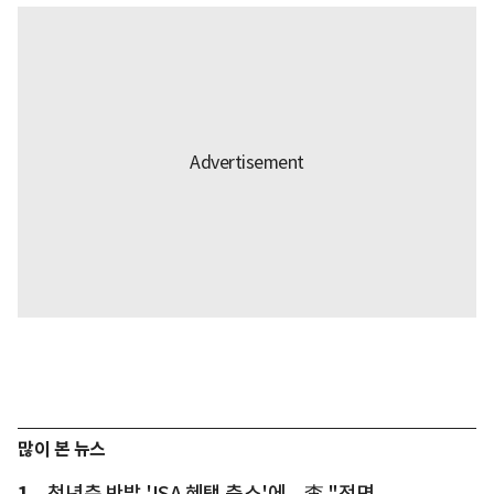
많이 본 뉴스
1
청년층 반발 'ISA 혜택 축소'에... 李 "전면