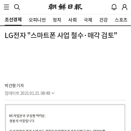
조선경제
오피니언
정치
사회
국제
건강
스포츠
LG전자 "스마트폰 사업 철수·매각 검토"
박건형 기자
업데이트
2021.01.21. 08:48