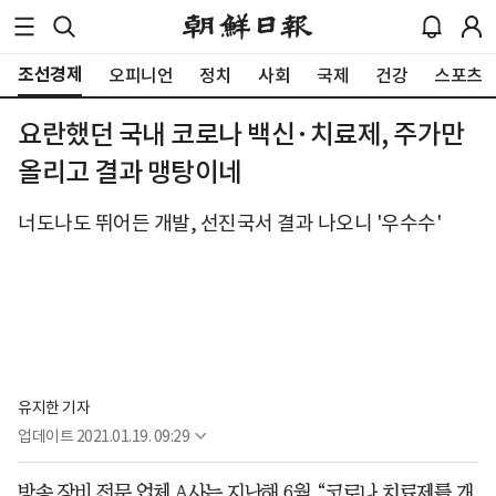
조선경제
오피니언
정치
사회
국제
건강
스포츠
요란했던 국내 코로나 백신·치료제, 주가만
올리고 결과 맹탕이네
너도나도 뛰어든 개발, 선진국서 결과 나오니 '우수수'
유지한 기자
업데이트
2021.01.19. 09:29
방송 장비 전문 업체 A사는 지난해 6월 “코로나 치료제를 개