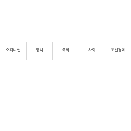
오피니언
정치
국제
사회
조선경제
문화·
조선
스포츠
건강
조선몰
연예
리더스
조선일보 공식 SNS
개인정보처리방침
사이트맵
Copyright 조선일보 All rights reserved. 무단 전재 및 재배포 금지.