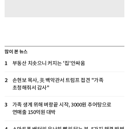
많이 본 뉴스
1
부동산 치솟으니 커지는 '집'안싸움
2
손현보 목사, 美 백악관서 트럼프 접견 "가족
초청해줘서 감사"
3
가족 생계 위해 벼랑끝 시작, 3000원 추어탕으로
연매출 150억원 대박