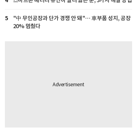
4
스마트폰 배터리 유난히 빨리 닳는 분, 5가지 해결 방법
5
"中 무인공장과 단가 경쟁 안 돼"… 車부품 성지, 공장
20% 멈췄다