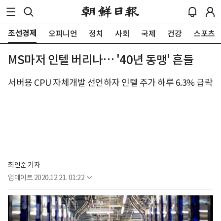
조선경제
오피니언
정치
사회
국제
건강
스포츠
MS마저 인텔 버리나… '40년 동맹' 흔들
서버용 CPU 자체개발 선언하자 인텔 주가 하루 6.3% 급락
최인준 기자
업데이트
2020.12.21. 01:22