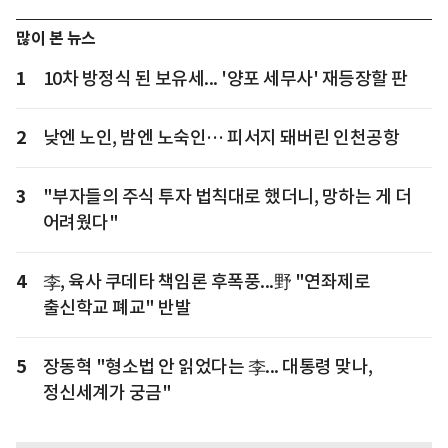
많이 본 뉴스
1
10차 방정식 된 보유세... '양포 세무사' 재등장할 판
2
낮엔 노인, 밤엔 노숙인… 피서지 돼버린 인천공항
3
"부자들의 주식 투자 법칙대로 했더니, 망하는 게 더
어려웠다"
4
李, 육사 쿠데타 책임론 후폭풍...野 "연좌제로
출신학교 폐교" 반발
5
장동혁 "형소법 안 읽었다는 李... 대통령 맞나,
정신세계가 궁금"