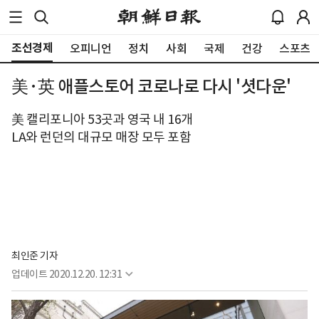
조선경제
오피니언
정치
사회
국제
건강
스포츠
美·英 애플스토어 코로나로 다시 '셧다운'
美 캘리포니아 53곳과 영국 내 16개
LA와 런던의 대규모 매장 모두 포함
최인준 기자
업데이트
2020.12.20. 12:31