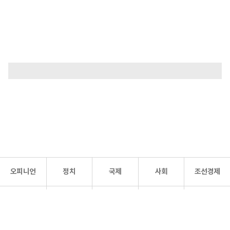
오피니언
정치
국제
사회
조선경제
문화·
조선
스포츠
건강
조선몰
연예
리더스