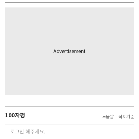
100자평
도움말
삭제기준