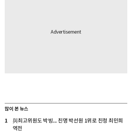
많이 본 뉴스
1
與최고위원도 박빙... 친명 박선원 1위로 친청 최민희
역전