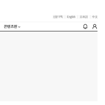
신문구독
|
English
|
日本語
|
中文
콘텐츠판