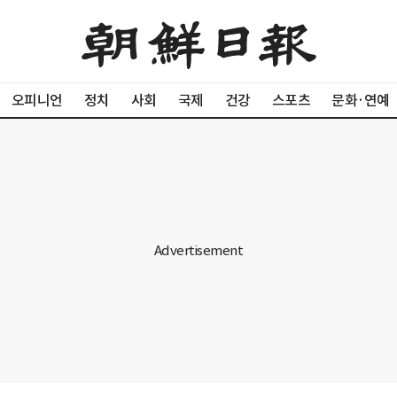
오피니언
정치
사회
국제
건강
스포츠
문화·연예