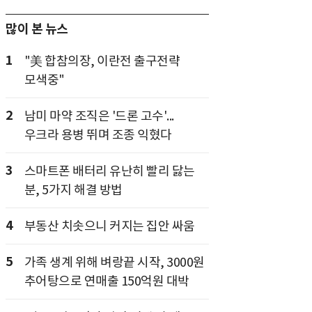
많이 본 뉴스
1
"美 합참의장, 이란전 출구전략
모색중"
2
남미 마약 조직은 '드론 고수'...
우크라 용병 뛰며 조종 익혔다
3
스마트폰 배터리 유난히 빨리 닳는
분, 5가지 해결 방법
4
부동산 치솟으니 커지는 집안 싸움
5
가족 생계 위해 벼랑끝 시작, 3000원
추어탕으로 연매출 150억원 대박