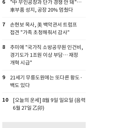
6
"中 무인공장과 단가 경쟁 안 돼"…
車부품 성지, 공장 20% 멈췄다
7
손현보 목사, 美 백악관서 트럼프
접견 "가족 초청해줘서 감사"
8
추미애 "국가직 소방공무원 인건비,
경기도가 1조원 이상 부담… 재정
개혁 시급"
9
21세기 무릉도원에는 또다른 황도·
백도 있다
10
[오늘의 운세] 8월 9일 일요일 (음력
6월 27일 乙卯)