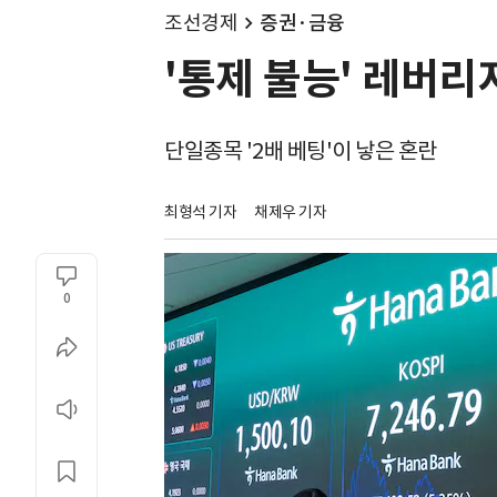
조선경제
증권·금융
'통제 불능' 레버리
단일종목 '2배 베팅'이 낳은 혼란
최형석 기자
채제우 기자
0