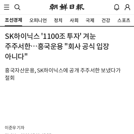
조선경제
오피니언
정치
사회
국제
건강
스포츠
SK하이닉스 '1100조 투자' 겨눈
주주서한…흥국운용 "회사 공식 입장
아니다"
흥국자산운용, SK하이닉스에 공개 주주서한 보냈다가
철회
이준우 기자