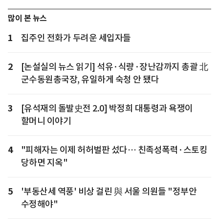
많이 본 뉴스
1
집주인 전화가 두려운 세입자들
2
[논설실의 뉴스 읽기] 석유·식량·장난감까지 총괄 北
군수동원총국장, 유일하게 숙청 안 됐다
3
[유석재의 돌발史전 2.0] 박정희 대통령과 욕쟁이
할머니 이야기
4
"피해자는 이제 허허벌판 섰다… 친족성폭력·스토킹
당하면 지옥"
5
'부동산세 역풍' 비상 걸린 與 서울 의원들 "정부안
수정해야"