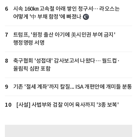
6
시속 160㎞ 고속철 아래 쌓인 청구서… 라오스는
어떻게 '中 부채 함정'에 빠졌나
7
트럼프, '원정 출산 아기에 美시민권 부여 금지'
행정명령 서명
8
축구협회 '성접대' 감사보고서 나왔다… 월드컵·
올림픽 심판 포함
9
기존 '절세 계좌'까지 칼질... ISA 개편안에 개미들 분통
10
[사설] 사법부와 검찰 이어 육사까지 '3종 보복'