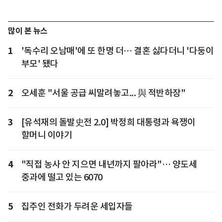
많이 본 뉴스
1
'독수리 오남매'에 또 한명 더… 결혼 싫다더니 '다둥이
부모' 됐다
2
오세훈 "서울 공급 씨말려놓고... 與 적반하장"
3
[유석재의 돌발史전 2.0] 박정희 대통령과 욕쟁이
할머니 이야기
4
"직접 농사 안 지으면 내년까지 팔아라"… 양도세
중과에 떨고 있는 6070
5
집주인 전화가 두려운 세입자들