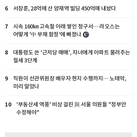
6
서장훈, 28억에 산 양재역 빌딩 450억에 내놨다
7
시속 160㎞ 고속철 아래 쌓인 청구서… 라오스는
어떻게 '中 부채 함정'에 빠졌나
8
대통령도 쓴 '근저당 매매', 자녀에게 아파트 물려주는
절세 3단계
9
직원이 선관위원장 배우자 현지 수행까지… 노태악,
미리 알았나
10
'부동산세 역풍' 비상 걸린 與 서울 의원들 "정부안
수정해야"