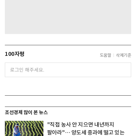
100자평
도움말
삭제기준
조선경제 많이 본 뉴스
"직접 농사 안 지으면 내년까지
팔아라"… 양도세 중과에 떨고 있는