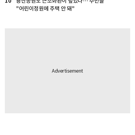
10
용산공원도 근조화환이 덮었다… 주민들
"어린이정원에 주택 안 돼"