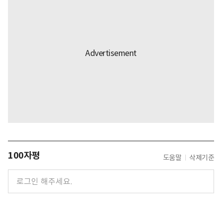
100자평
도움말
삭제기준