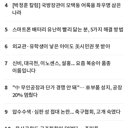
4
[박정훈 칼럼] 국방장관이 모택동 어록을 좌우명 삼은
나라
5
스마트폰 배터리 유난히 빨리 닳는 분, 5가지 해결 방법
6
외교관·유학생이 낳은 아이도 美시민권 못 받아
7
신비, 대극천, 이노센스, 설홍... 요즘 복숭아 품종
이름입니다
8
"中 무인공장과 단가 경쟁 안 돼"… 車부품 성지, 공장
20% 멈췄다
9
압수수색·심판 성 접대 논란... 축구협회, 고개 숙였다