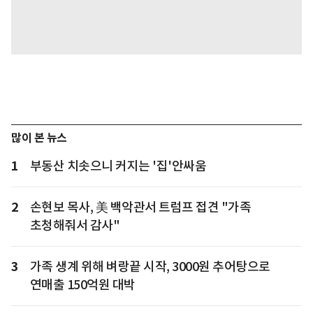
많이 본 뉴스
1
부동산 치솟으니 커지는 '집'안싸움
2
손현보 목사, 美 백악관서 트럼프 접견 "가족
초청해줘서 감사"
3
가족 생계 위해 벼랑끝 시작, 3000원 추어탕으로
연매출 150억원 대박