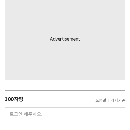
100자평
도움말
삭제기준