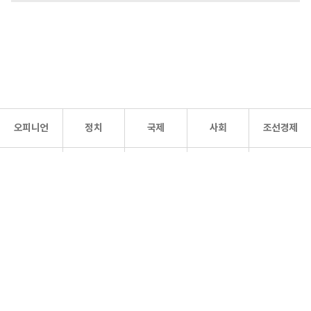
오피니언
정치
국제
사회
조선경제
문화·
조선
스포츠
건강
조선몰
연예
리더스
조선일보 공식 SNS
개인정보처리방침
사이트맵
Copyright 조선일보 All rights reserved. 무단 전재 및 재배포 금지.