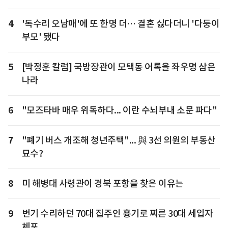
4
'독수리 오남매'에 또 한명 더… 결혼 싫다더니 '다둥이
부모' 됐다
5
[박정훈 칼럼] 국방장관이 모택동 어록을 좌우명 삼은
나라
6
"모즈타바 매우 위독하다... 이란 수뇌부내 소문 파다"
7
"폐기 버스 개조해 청년주택"... 與 3선 의원의 부동산
묘수?
8
미 해병대 사령관이 경북 포항을 찾은 이유는
9
변기 수리하던 70대 집주인 흉기로 찌른 30대 세입자
체포