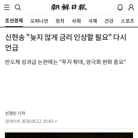
조선경제
오피니언
정치
사회
국제
건강
스포츠
신현송 "늦지 않게 금리 인상할 필요" 다시
언급
반도체 성과급 논란에는 "투자 확대, 양극화 완화 중요"
선정민 기자
업데이트
2026.06.12. 10:43