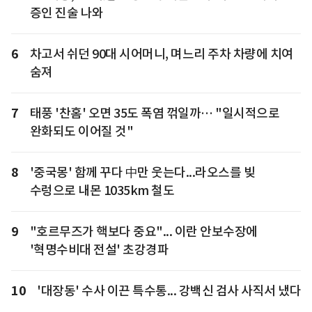
증인 진술 나와
6
차고서 쉬던 90대 시어머니, 며느리 주차 차량에 치여
숨져
7
태풍 '찬홈' 오면 35도 폭염 꺾일까… "일시적으로
완화되도 이어질 것"
8
'중국몽' 함께 꾸다 中만 웃는다...라오스를 빚
수렁으로 내몬 1035km 철도
9
"호르무즈가 핵보다 중요"... 이란 안보수장에
'혁명수비대 전설' 초강경파
10
'대장동' 수사 이끈 특수통... 강백신 검사 사직서 냈다