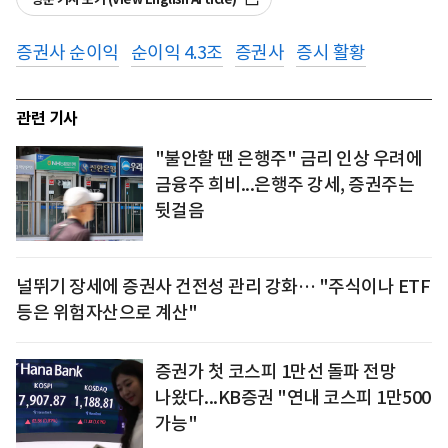
증권사 순이익
순이익 4.3조
증권사
증시 활황
관련 기사
"불안할 땐 은행주" 금리 인상 우려에
금융주 희비...은행주 강세, 증권주는
뒷걸음
널뛰기 장세에 증권사 건전성 관리 강화… "주식이나 ETF
등은 위험자산으로 계산"
증권가 첫 코스피 1만선 돌파 전망
나왔다...KB증권 "연내 코스피 1만500
가능"