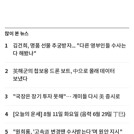
많이 본 뉴스
1
김건희, 명품 선물 추궁받자... "다른 영부인들 수사는
다 해봤냐"
2
英해군의 첩보용 드론 보트, 中으로 몰래 데이터
보냈다
3
"국장은 장기 투자 못해"… 개미들 다시 美 증시로
4
[오늘의 운세] 8월 11일 화요일 (음력 6월 29일 丁巳)
5
"원희룡, '고속道 변경땐 수사받는다'며 원안 지시"