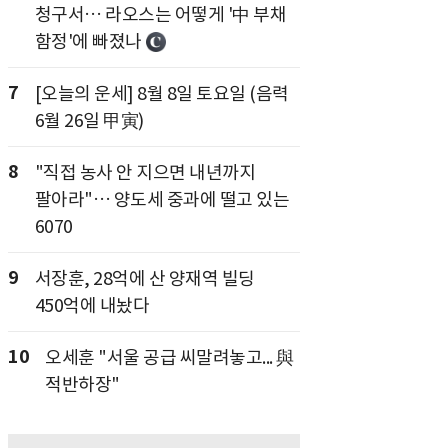
청구서… 라오스는 어떻게 '中 부채
함정'에 빠졌나
7
[오늘의 운세] 8월 8일 토요일 (음력
6월 26일 甲寅)
8
"직접 농사 안 지으면 내년까지
팔아라"… 양도세 중과에 떨고 있는
6070
9
서장훈, 28억에 산 양재역 빌딩
450억에 내놨다
10
오세훈 "서울 공급 씨말려놓고... 與
적반하장"