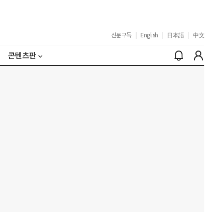
신문구독
|
English
|
日本語
|
中文
콘텐츠판