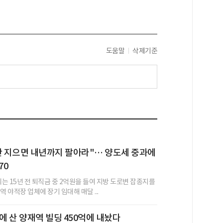
도움말
삭제기준
안 지으면 내년까지 팔아라"… 양도세 중과에
70
씨는 15년 전 퇴직금 중 2억원을 들여 지방 도로변 잡종지를
역 야적장 업체에 장기 임대해 매달 ...
억에 산 양재역 빌딩 450억에 내놨다