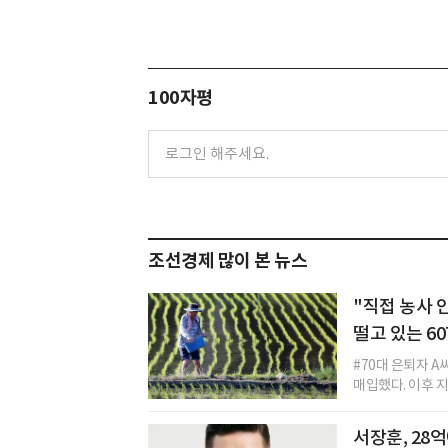
100자평
조선경제 많이 본 뉴스
"직접 농사 
떨고 있는 60
#70대 은퇴자 A
매입했다. 이후 지
서장훈, 28