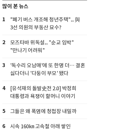
많이 본 뉴스
1
"폐기 버스 개조해 청년주택"... 與
3선 의원의 부동산 묘수?
2
모즈타바 위독설... "순교 임박"
"만나기 어려워"
3
'독수리 오남매'에 또 한명 더… 결혼
싫다더니 '다둥이 부모' 됐다
4
[유석재의 돌발史전 2.0] 박정희
대통령과 욕쟁이 할머니 이야기
5
그들은 왜 폭염에 청첩장 내밀까
6
시속 160㎞ 고속철 아래 쌓인