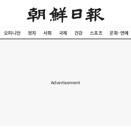
오피니언
정치
사회
국제
건강
스포츠
문화·연예