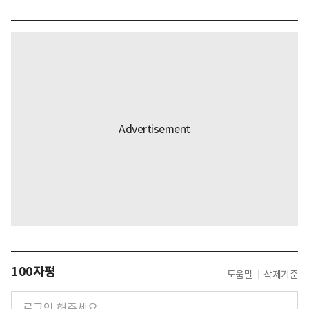
100자평
도움말
삭제기준