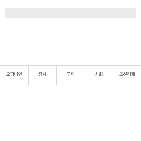
오피니언
정치
국제
사회
조선경제
문화·
조선
스포츠
건강
조선몰
연예
리더스
조선일보 공식 SNS