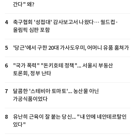
간다" 왜?
4
축구협회 '성접대' 감사보고서 나왔다… 월드컵·
올림픽 심판 포함
5
'당근'에서 구한 20대 가사도우미, 어머니 유품 훔쳐가
6
"국가 폭력" "돈키호테 정책"... 서울시 부동산
토론회, 정부 난타
7
달콤한 '스테비아 토마토'... 농산물 아닌
가공식품이었다
8
유난히 근육이 잘 붙는 당신... "내 안에 네안데르탈인
있다"