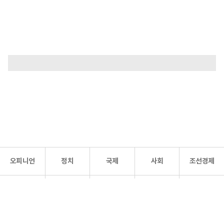
오피니언
정치
국제
사회
조선경제
문화·
조선
스포츠
건강
조선몰
연예
리더스
조선일보 공식 SNS