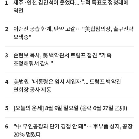
1
제주·인천 김민석이 웃었다... 누적 득표도 정청래에
역전
2
이란전 공습 한계, 탄약 고갈… "美합참의장, 출구전략
모색중"
3
손현보 목사, 美 백악관서 트럼프 접견 "가족
초청해줘서 감사"
4
美법원 "대통령은 임시 세입자"... 트럼프 백악관
연회장 공사 제동
5
[오늘의 운세] 8월 9일 일요일 (음력 6월 27일 乙卯)
6
"中 무인공장과 단가 경쟁 안 돼"… 車부품 성지, 공장
20% 멈췄다