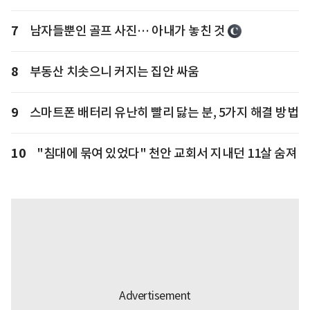
7
남자들뿐인 골프 사진… 아내가 놓친 것
8
부동산 치솟으니 커지는 집안 싸움
9
스마트폰 배터리 유난히 빨리 닳는 분, 5가지 해결 방법
10
"침대에 묶여 있었다" 천안 교회서 지내던 11살 숨져