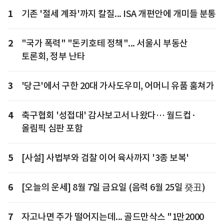
1
기존 '절세 계좌'까지 칼질... ISA 개편안에 개미들 분통
2
"국가 폭력" "돈키호테 정책"... 서울시 부동산
토론회, 정부 난타
3
'당근'에서 구한 20대 가사도우미, 어머니 유품 훔쳐가
4
축구협회 '성접대' 감사보고서 나왔다… 월드컵·
올림픽 심판 포함
5
[사설] 사법부와 검찰 이어 육사까지 '3종 보복'
6
[오늘의 운세] 8월 7일 금요일 (음력 6월 25일 癸丑)
7
자고나면 주가 떨어지는데... 골드만삭스 "1만2000