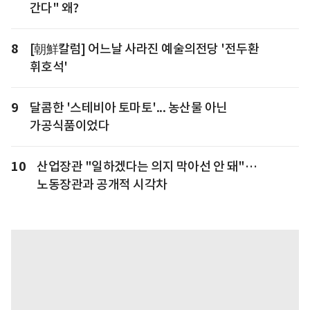
간다" 왜?
8
[朝鮮칼럼] 어느날 사라진 예술의전당 '전두환
휘호석'
9
달콤한 '스테비아 토마토'... 농산물 아닌
가공식품이었다
10
산업장관 "일하겠다는 의지 막아선 안 돼"…
노동장관과 공개적 시각차