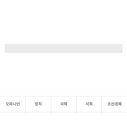
오피니언
정치
국제
사회
조선경제
문화·
조선
스포츠
건강
조선몰
연예
리더스